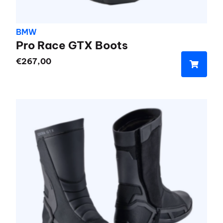
BMW
Pro Race GTX Boots
€
267,00
Dit
product
heeft
meerdere
variaties.
Deze
optie
kan
gekozen
worden