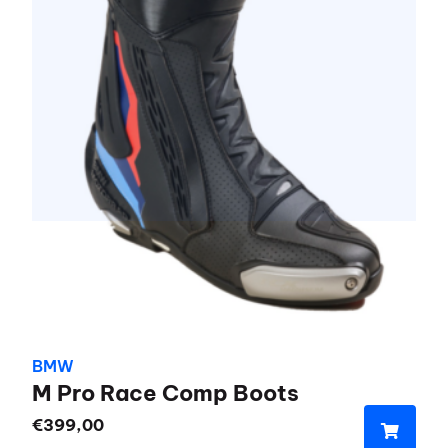
kan
gekozen
worden
op
de
productpagina
BMW
M Pro Race Comp Boots
€
399,00