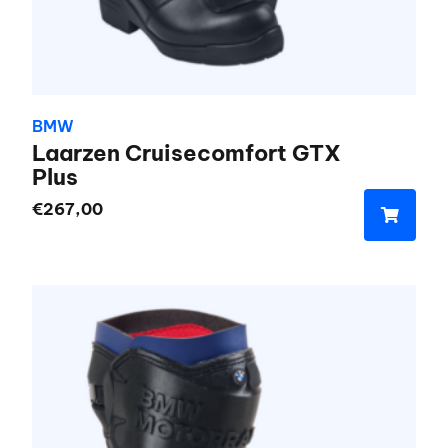
BMW
Laarzen Cruisecomfort GTX
Plus
€
267,00
Dit
product
heeft
meerdere
variaties.
Deze
optie