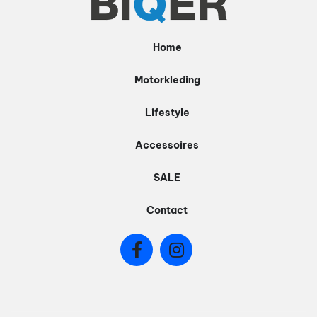
gekozen
worden
Home
op
de
Motorkleding
productpagina
Lifestyle
Accessoires
SALE
Contact