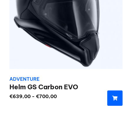
kan
gekozen
worden
op
de
productpagina
ADVENTURE
Helm GS Carbon EVO
Prijsklasse:
€
639,00
-
€
700,00
€639,00
Dit
tot
product
€700,00
heeft