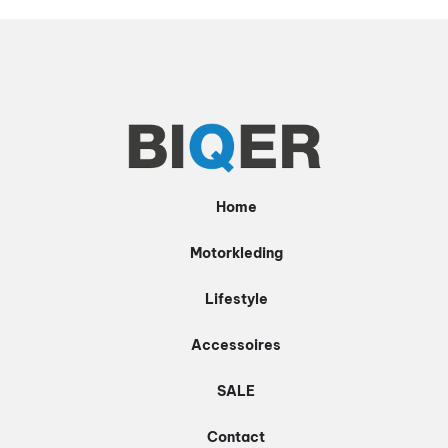
meerdere
variaties.
Deze
optie
kan
gekozen
worden
Home
op
de
Motorkleding
productpagina
Lifestyle
Accessoires
SALE
Contact