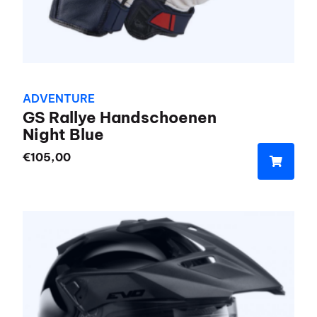
productpagina
ADVENTURE
GS Rallye Handschoenen
Night Blue
€
105,00
Dit
product
heeft
meerdere
variaties.
Deze
optie