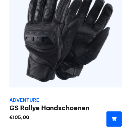
Deze
optie
kan
gekozen
worden
op
de
productpagina
ADVENTURE
GS Rallye Handschoenen
€
105,00
Dit