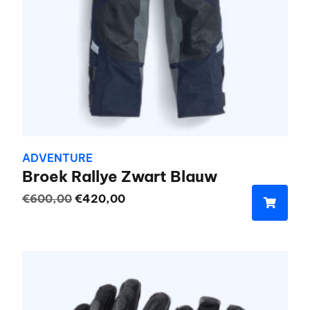
gekozen
worden
op
de
productpagina
ADVENTURE
Broek Rallye Zwart Blauw
Oorspronkelijke
Huidige
€
600,00
€
420,00
prijs
prijs
Dit
was:
is:
product
€600,00.
€420,00.
heeft
meerdere
variaties.