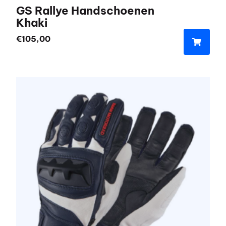
GS Rallye Handschoenen
Khaki
€
105,00
Dit
product
heeft
meerdere
variaties.
Deze
optie
kan
gekozen
worden
op
de