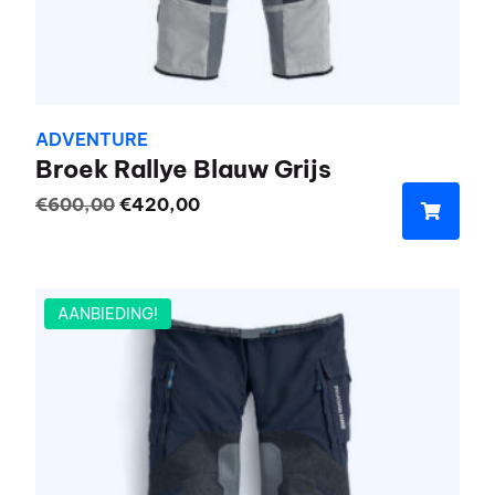
ADVENTURE
Broek Rallye Blauw Grijs
Oorspronkelijke
Huidige
€
600,00
€
420,00
prijs
prijs
Dit
was:
is:
product
€600,00.
€420,00.
heeft
AANBIEDING!
meerdere
variaties.
Deze
optie
kan