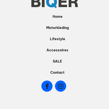
gekozen
worden
Home
op
de
Motorkleding
productpagina
Lifestyle
Accessoires
SALE
Contact