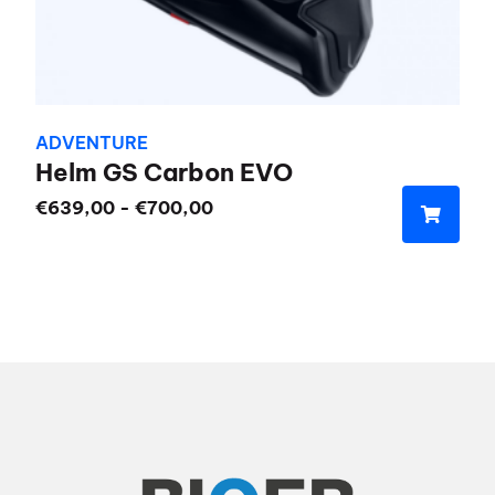
ADVENTURE
Helm GS Carbon EVO
Prijsklasse:
€
639,00
-
€
700,00
€639,00
Dit
tot
product
€700,00
heeft
meerdere
variaties.
Deze
optie
kan