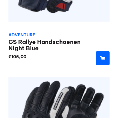
productpagina
ADVENTURE
GS Rallye Handschoenen
Night Blue
€
105,00
Dit
product
heeft
meerdere
variaties.
Deze
optie