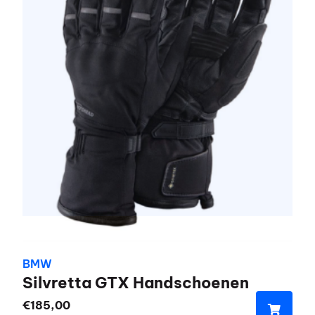
variaties.
Deze
optie
kan
gekozen
worden
op
de
productpagina
BMW
Silvretta GTX Handschoenen
€
185,00