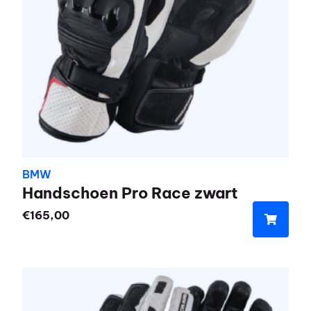
kan
gekozen
worden
op
de
productpagina
BMW
Handschoen Pro Race zwart
€
165,00
Dit
product
heeft
meerdere