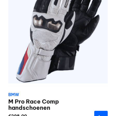
variaties.
Deze
optie
kan
gekozen
worden
op
de
productpagina
BMW
M Pro Race Comp
handschoenen
€
298,00