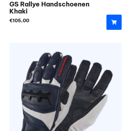
GS Rallye Handschoenen
Khaki
€
105,00
Dit
product
heeft
meerdere
variaties.
Deze
optie
kan
gekozen
worden
op
de