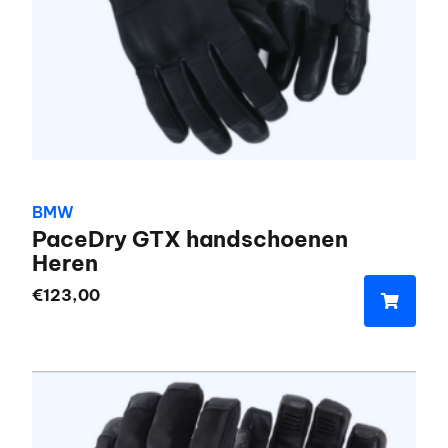
worden
op
de
productpagina
BMW
PaceDry GTX handschoenen
Heren
€
123,00
Dit
product
heeft
meerdere