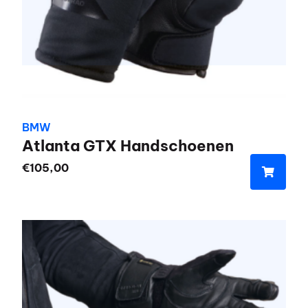
BMW
Atlanta GTX Handschoenen
€
105,00
Dit
product
heeft
meerdere
variaties.
Deze