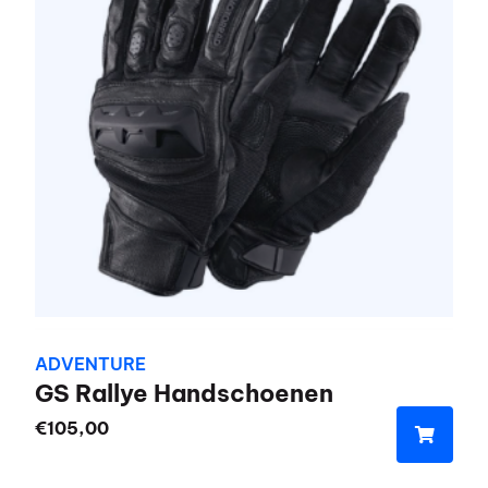
Deze
optie
kan
gekozen
worden
op
de
productpagina
ADVENTURE
GS Rallye Handschoenen
€
105,00
Dit