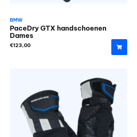
BMW
PaceDry GTX handschoenen
Dames
€
123,00
Dit
product
heeft
meerdere
variaties.
Deze
optie
kan
gekozen