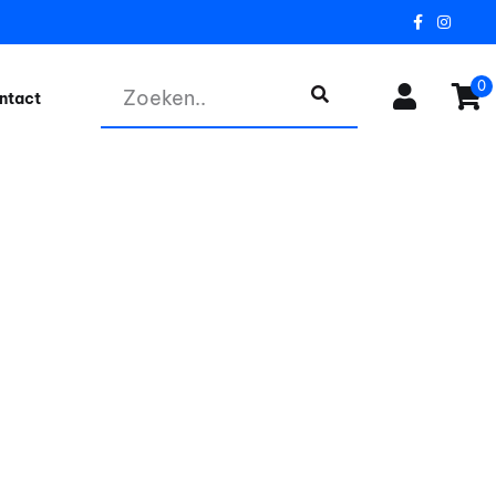
0
ntact
75% korting
aand