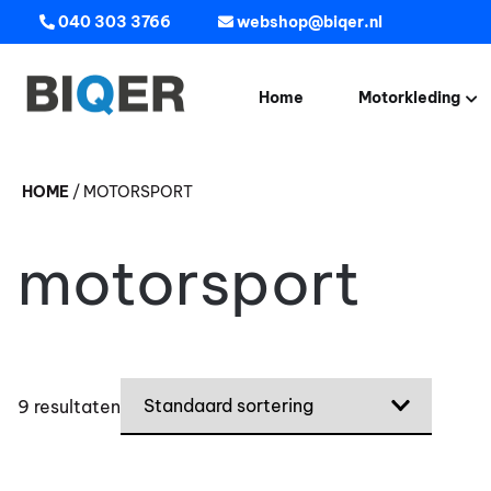
040 303 3766
webshop@biqer.nl
Home
Motorkleding
Jassen
HOME
/
MOTORSPORT
Broeken
Helmen
motorsport
Handschoenen
Motorlaarzen
9 resultaten