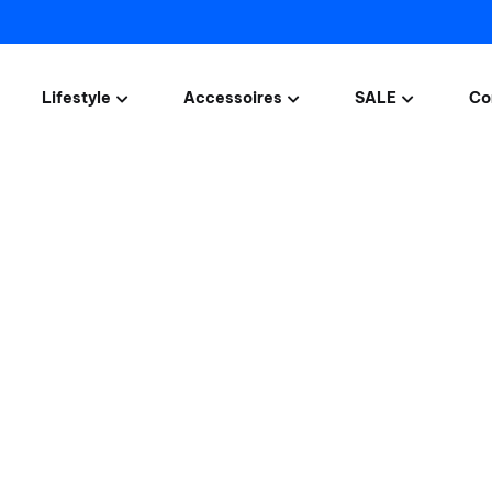
Lifestyle
Accessoires
SALE
Co
T-shirts
Sloten
Uitverkoop!
Tot 
Vesten/truien
Communicatie systemen
Product van de M
Blousen
Speelgoed
Mutsen
BMW Motor Care Producten
Petten
Sjaals
Sleutelhangers