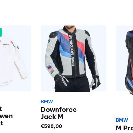
BMW
t
Downforce
uwen
Jack M
BMW
t
€
598,00
M Pr
onkelijke
Huidige
1