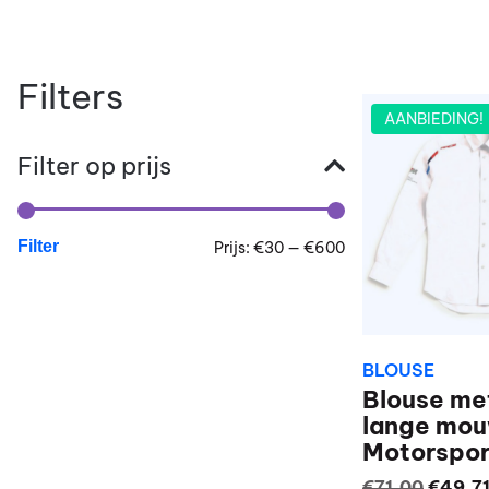
Filters
AANBIEDING!
Filter op prijs
Filter
Min.
Max.
Prijs:
€30
—
€600
prijs
prijs
BLOUSE
Blouse me
lange mo
Motorspor
Oorspr
€
71,00
€
49,7