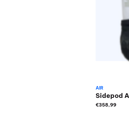
AIR
Sidepod A
€
358,99
Dit
product