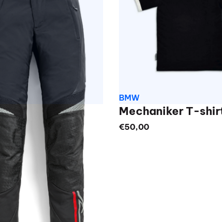
BMW
Mechaniker T-shir
€
50,00
Dit
product
heeft
meerdere
variaties.
Deze