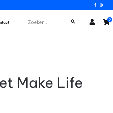
0
ntact
75% korting
aand
t Make Life