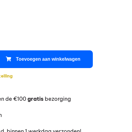
Toevoegen aan winkelwagen
elling
en de €100
gratis
bezorging
n
ad, binnen 1 werkdag verzonden!