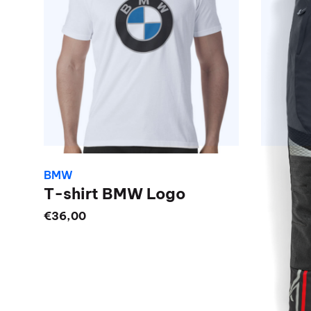
BMW
T-shirt BMW Logo
€
36,00
Dit
product
heeft
meerdere