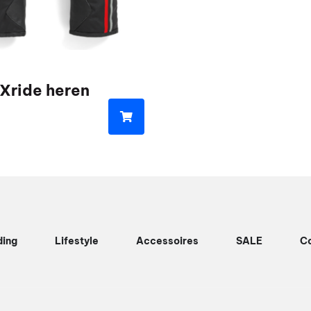
optie
kan
gekozen
worden
Xride heren
op
de
productpagina
e
ding
Lifestyle
Accessoires
SALE
C