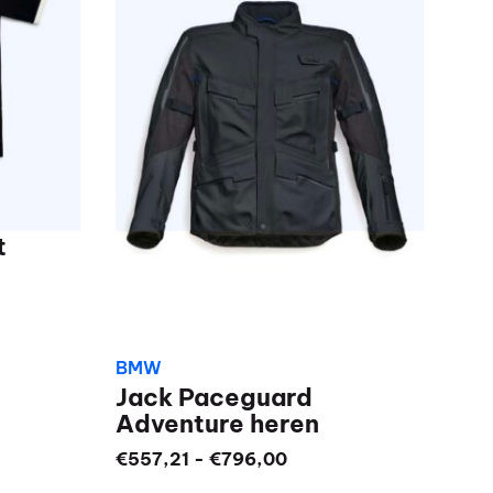
t
BMW
Jack Paceguard
Adventure heren
Prijsklasse:
€
557,21
-
€
796,00
€557,21