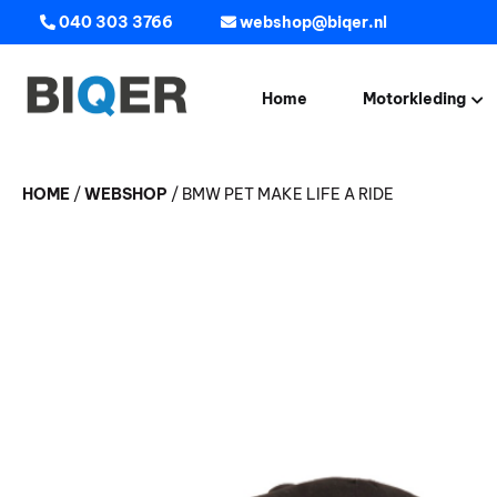
040 303 3766
webshop@biqer.nl
Home
Motorkleding
Jassen
HOME
/
WEBSHOP
/
BMW PET MAKE LIFE A RIDE
Broeken
Helmen
Handschoenen
Motorlaarzen