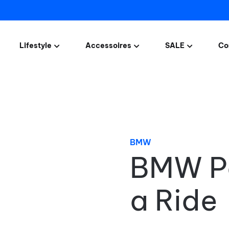
Lifestyle
Accessoires
SALE
Co
T-shirts
Sloten
Uitverkoop!
Tot 
Vesten/truien
Communicatie systemen
Product van de M
Blousen
Speelgoed
Mutsen
BMW Motor Care Producten
BMW
BMW Pe
Petten
Sjaals
a Ride
Sleutelhangers