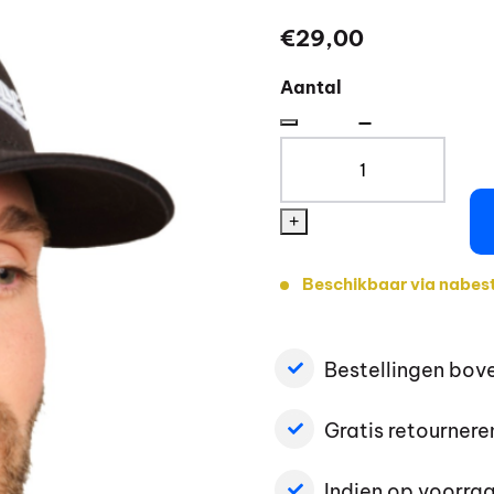
€
29,00
Aantal
BMW
Pet
Make
+
Life
a
Beschikbaar via nabest
Ride
aantal
Bestellingen bov
Gratis retournere
Indien op voorra