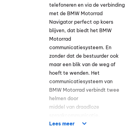
telefoneren en via de verbinding
met de BMW Motorrad
Navigator perfect op koers
blijven, dat biedt het BMW
Motorrad
communicatiesysteem. En
zonder dat de bestuurder ook
maar een blik van de weg af
hoeft te wenden. Het
communicatiesysteem van
BMW Motorrad verbindt twee
helmen door
middel van draadloze
spraakcommunicatie.
Lees meer
Bovendien is er een verbinding
met de BMW Motorrad